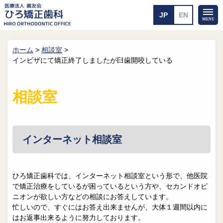
ホーム
>
相談室
>
ホーム
矯正治療について
インビザにて矯正終了しましたが臼歯開咬している
当医院のご案内
治療のご案内
院長紹介
治療の流れ
相談室
院内探検
装置の見えない矯正
アクセス・案内
一般的な矯正
治療例
料金について
インターネット相談室
矯正治療のリスク
よくあるご質問
ひろ矯正歯科では、インターネット相談室という形で、他医院
メール送信
相談室
で矯正治療をしているが困っているという方や、セカンドオピ
ニオンが欲しい方などの相談にお答えしています。
皆さんの声
求人
忙しいので、すぐにはお答え出来ませんが、大体１週間以内に
はお返事出来るように努力しております。