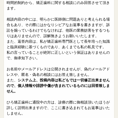
院長日誌
治療相談
時間的制約から、矯正歯科に関する相談にのみ回答させて頂き
ます。
スタッフブログ
サイトマップ
相談内容の中には、明らかに医師側に問題ありと考えられる場
合もあり、その際にはかなりシビアなお返事を書きますが、訴
0263-54-6622
訟を煽っているわけでもなければ、他医の業務妨害をするつも
りはありませんので、誤解無きようお願いいたします。
また、返答内容は、私が矯正歯科専門医として長年培った知識
MAILはこちら
と臨床経験に基づくものであり、あくまでも私の私見です。
私の言っていることが絶対に正しいという保証はありませんの
で、御承知下さい。
お名前やメールアドレスは公開されませんが、偽のメールアド
レスや、匿名・偽名の相談にはお答え致しません。
また、
システム上、投稿内容は私どもでは一切修正出来ません
ので、個人情報や誹謗中傷が含まれているものには回答致しま
せん。
ひろ矯正歯科に通院中の方は、診療の際に御相談頂いたほうが
詳しく説明出来ますので、ここに書き込まれてもお返事はいた
しません。