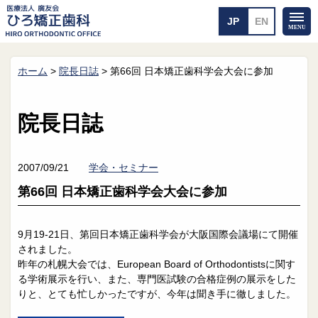
ホーム
>
院長日誌
>
第66回 日本矯正歯科学会大会に参加
ホーム
矯正治療について
当医院のご案内
治療のご案内
院長日誌
院長紹介
治療の流れ
院内探検
装置の見えない矯正
アクセス・案内
一般的な矯正
2007/09/21
学会・セミナー
治療例
第66回 日本矯正歯科学会大会に参加
料金について
矯正治療のリスク
よくあるご質問
9月19-21日、第回日本矯正歯科学会が大阪国際会議場にて開催
されました。
メール送信
相談室
昨年の札幌大会では、European Board of Orthodontistsに関す
る学術展示を行い、また、専門医試験の合格症例の展示をした
皆さんの声
求人
りと、とても忙しかったですが、今年は聞き手に徹しました。