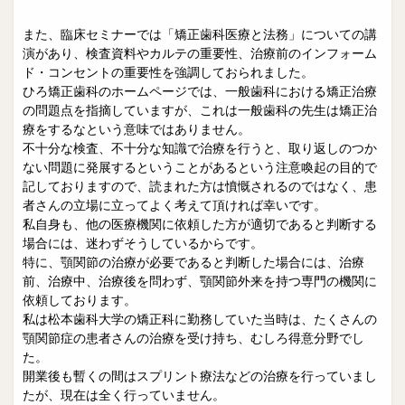
また、臨床セミナーでは「矯正歯科医療と法務」についての講
演があり、検査資料やカルテの重要性、治療前のインフォーム
ド・コンセントの重要性を強調しておられました。
ひろ矯正歯科のホームページでは、一般歯科における矯正治療
の問題点を指摘していますが、これは一般歯科の先生は矯正治
療をするなという意味ではありません。
不十分な検査、不十分な知識で治療を行うと、取り返しのつか
ない問題に発展するということがあるという注意喚起の目的で
記しておりますので、読まれた方は憤慨されるのではなく、患
者さんの立場に立ってよく考えて頂ければ幸いです。
私自身も、他の医療機関に依頼した方が適切であると判断する
場合には、迷わずそうしているからです。
特に、顎関節の治療が必要であると判断した場合には、治療
前、治療中、治療後を問わず、顎関節外来を持つ専門の機関に
依頼しております。
私は松本歯科大学の矯正科に勤務していた当時は、たくさんの
顎関節症の患者さんの治療を受け持ち、むしろ得意分野でし
た。
開業後も暫くの間はスプリント療法などの治療を行っていまし
たが、現在は全く行っていません。