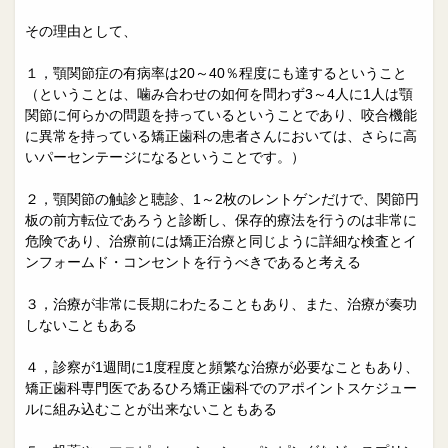
その理由として、
１，顎関節症の有病率は20～40％程度にも達するということ
（ということは、噛み合わせの如何を問わず3～4人に1人は顎
関節に何らかの問題を持っているということであり、咬合機能
に異常を持っている矯正歯科の患者さんにおいては、さらに高
いパーセンテージになるということです。）
２，顎関節の触診と聴診、1～2枚のレントゲンだけで、関節円
板の前方転位であろうと診断し、保存的療法を行うのは非常に
危険であり、治療前には矯正治療と同じように詳細な検査とイ
ンフォームド・コンセントを行うべきであると考える
３，治療が非常に長期にわたることもあり、また、治療が奏功
しないこともある
４，診察が1週間に1度程度と頻繁な治療が必要なこともあり、
矯正歯科専門医であるひろ矯正歯科でのアポイントスケジュー
ルに組み込むことが出来ないこともある