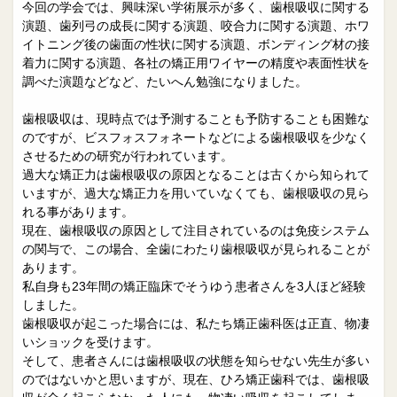
今回の学会では、興味深い学術展示が多く、歯根吸収に関する
演題、歯列弓の成長に関する演題、咬合力に関する演題、ホワ
イトニング後の歯面の性状に関する演題、ボンディング材の接
着力に関する演題、各社の矯正用ワイヤーの精度や表面性状を
調べた演題などなど、たいへん勉強になりました。
歯根吸収は、現時点では予測することも予防することも困難な
のですが、ビスフォスフォネートなどによる歯根吸収を少なく
させるための研究が行われています。
過大な矯正力は歯根吸収の原因となることは古くから知られて
いますが、過大な矯正力を用いていなくても、歯根吸収の見ら
れる事があります。
現在、歯根吸収の原因として注目されているのは免疫システム
の関与で、この場合、全歯にわたり歯根吸収が見られることが
あります。
私自身も23年間の矯正臨床でそうゆう患者さんを3人ほど経験
しました。
歯根吸収が起こった場合には、私たち矯正歯科医は正直、物凄
いショックを受けます。
そして、患者さんには歯根吸収の状態を知らせない先生が多い
のではないかと思いますが、現在、ひろ矯正歯科では、歯根吸