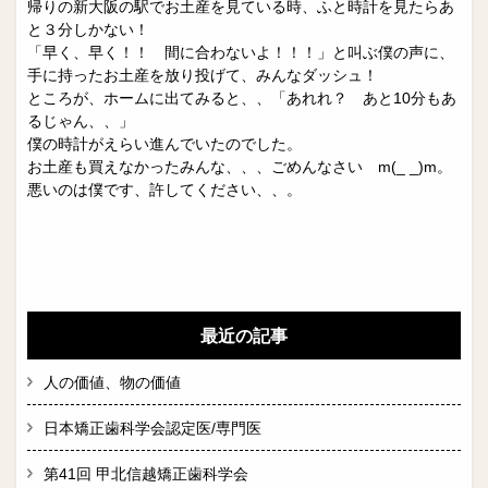
帰りの新大阪の駅でお土産を見ている時、ふと時計を見たらあ
と３分しかない！
「早く、早く！！ 間に合わないよ！！！」と叫ぶ僕の声に、
手に持ったお土産を放り投げて、みんなダッシュ！
ところが、ホームに出てみると、、「あれれ？ あと10分もあ
るじゃん、、」
僕の時計がえらい進んでいたのでした。
お土産も買えなかったみんな、、、ごめんなさい m(_ _)m。
悪いのは僕です、許してください、、。
最近の記事
人の価値、物の価値
日本矯正歯科学会認定医/専門医
第41回 甲北信越矯正歯科学会