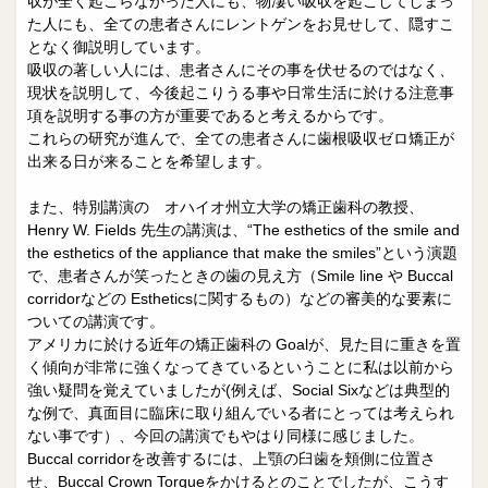
収が全く起こらなかった人にも、物凄い吸収を起こしてしまっ
た人にも、全ての患者さんにレントゲンをお見せして、隠すこ
となく御説明しています。
吸収の著しい人には、患者さんにその事を伏せるのではなく、
現状を説明して、今後起こりうる事や日常生活に於ける注意事
項を説明する事の方が重要であると考えるからです。
これらの研究が進んで、全ての患者さんに歯根吸収ゼロ矯正が
出来る日が来ることを希望します。
また、特別講演の オハイオ州立大学の矯正歯科の教授、
Henry W. Fields 先生の講演は、“The esthetics of the smile and
the esthetics of the appliance that make the smiles”という演題
で、患者さんが笑ったときの歯の見え方（Smile line や Buccal
corridorなどの Estheticsに関するもの）などの審美的な要素に
ついての講演です。
アメリカに於ける近年の矯正歯科の Goalが、見た目に重きを置
く傾向が非常に強くなってきているということに私は以前から
強い疑問を覚えていましたが(例えば、Social Sixなどは典型的
な例で、真面目に臨床に取り組んでいる者にとっては考えられ
ない事です）、今回の講演でもやはり同様に感じました。
Buccal corridorを改善するには、上顎の臼歯を頬側に位置さ
せ、Buccal Crown Torqueをかけるとのことでしたが、こうす