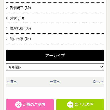
(39)
舌側矯正
(10)
試験
(35)
講演活動
(64)
院内の事
アーカイブ
< 前へ
一覧へ
次へ >
治療のご案内
皆さんの声