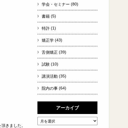
(80)
学会・セミナー
(5)
書籍
(1)
特許
(43)
矯正学
(39)
舌側矯正
(10)
試験
(35)
講演活動
(64)
院内の事
アーカイブ
を頂きました。