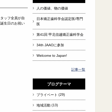
人の価値、物の価値
スタッフ全員が自
日本矯正歯科学会認定医/専門
で誕生日のお祝い
医
第41回 甲北信越矯正歯科学会
34th JAAOに参加
Welcome to Japan!
記事一覧
ブログテーマ
(29)
プライベート
(13)
地域活動