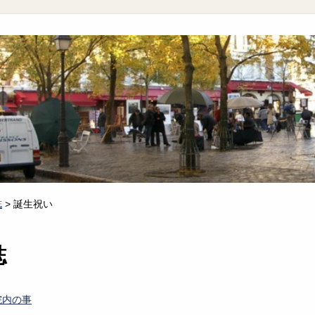
誌
>
誕生祝い
誌
院内の事