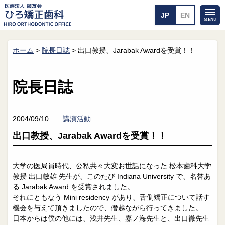
ホーム
>
院長日誌
>
出口教授、Jarabak Awardを受賞！！
ホーム
矯正治療について
当医院のご案内
治療のご案内
院長日誌
院長紹介
治療の流れ
院内探検
装置の見えない矯正
アクセス・案内
一般的な矯正
2004/09/10
講演活動
治療例
出口教授、Jarabak Awardを受賞！！
料金について
矯正治療のリスク
よくあるご質問
大学の医局員時代、公私共々大変お世話になった 松本歯科大学
教授 出口敏雄 先生が、このたび Indiana University で、名誉あ
メール送信
相談室
る Jarabak Award を受賞されました。
それにともなう Mini residency があり、舌側矯正について話す
皆さんの声
求人
機会を与えて頂きましたので、僭越ながら行ってきました。
日本からは僕の他には、浅井先生、嘉ノ海先生と、出口徹先生