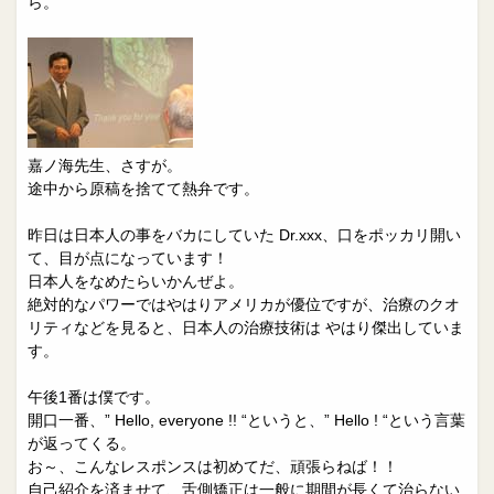
ら。
嘉ノ海先生、さすが。
途中から原稿を捨てて熱弁です。
昨日は日本人の事をバカにしていた Dr.xxx、口をポッカリ開い
て、目が点になっています！
日本人をなめたらいかんぜよ。
絶対的なパワーではやはりアメリカが優位ですが、治療のクオ
リティなどを見ると、日本人の治療技術は やはり傑出していま
す。
午後1番は僕です。
開口一番、” Hello, everyone !! “というと、” Hello ! “という言葉
が返ってくる。
お～、こんなレスポンスは初めてだ、頑張らねば！！
自己紹介を済ませて、舌側矯正は一般に期間が長くて治らない