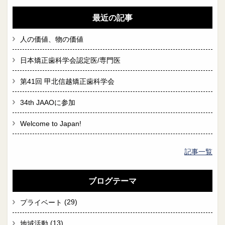
最近の記事
人の価値、物の価値
日本矯正歯科学会認定医/専門医
第41回 甲北信越矯正歯科学会
34th JAAOに参加
Welcome to Japan!
記事一覧
ブログテーマ
(29)
プライベート
(13)
地域活動