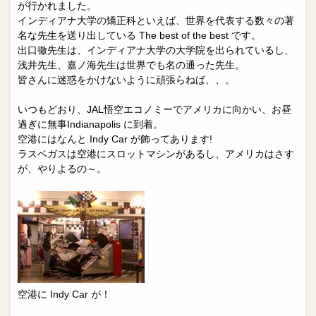
院長日誌
治療相談
が行かれました。
インディアナ大学の矯正科といえば、世界を代表する数々の著
スタッフブログ
サイトマップ
名な先生を送り出している The best of the best です。
出口徹先生は、インディアナ大学の大学院を出られているし、
浅井先生、嘉ノ海先生は世界でも名の通った先生。
0263-54-6622
皆さんに迷惑をかけないように頑張らねば、、。
いつもどおり、JAL悟空エコノミーでアメリカに向かい、お昼
MAILはこちら
過ぎに無事Indianapolis に到着。
空港にはなんと Indy Car が飾ってあります!
ラスベガスは空港にスロットマシンがあるし、アメリカはさす
が、やりよるの～。
空港に Indy Car が！