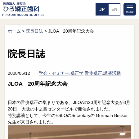
ホーム
>
院長日誌
>
JLOA 20周年記念大会
ホーム
矯正治療について
当医院のご案内
治療のご案内
院長日誌
院長紹介
治療の流れ
院内探検
装置の見えない矯正
アクセス・案内
一般的な矯正
2008/05/12
学会・セミナー
,
矯正学
,
舌側矯正
,
講演活動
治療例
JLOA 20周年記念大会
料金について
矯正治療のリスク
よくあるご質問
日本の舌側矯正の集まりである、JLOAの20周年記念大会が3月
20日、大阪の中之島センタービルで開催されました。
メール送信
相談室
特別講演として、今年のESLOのSecretaryの Germain Becker
先生が来日されました。
皆さんの声
求人