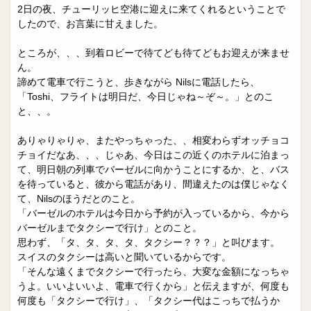
2日の夜、チューリッヒ空港に迎えに来てくれるということで
したので、お言葉に甘えました。
ところが、、、到着ロビーで待てども待てどもお迎えが来ませ
ん。
諦めて電車で行こうと、歩きながら Nilsに電話したら、
「Toshi、フライトは明日だ、今日じゃね～ぞ～。」とのこ
と、、。
ありゃりゃりゃ、またやっちゃった、、相変わらずオッチョコ
チョイだなあ、、、じゃあ、今日はこの近くのホテルに泊まっ
て、明日朝の列車でバーゼルに向かうことにするか、と、バス
を待っていると、彼から電話があり、間違えたのは僕じゃなく
て、Nilsのほうだとのこと。
「バーゼルのホテルは今日から予約が入っているから、今から
バーゼルまでタクシーで行け」とのこと。
思わず、「タ、タ、タ、タ、タクシー？？？」と叫びます。
スイスのタクシーは高いと聞いているからです。
「そんな遠くまでタクシーで行ったら、大変な金額になっちゃ
うよ。いいよいいよ、電車で行くから」と伝えますが、何度も
何度も「タクシーで行け」、「タクシー代はこっちで払うか