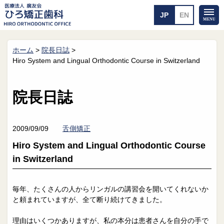
ホーム
>
院長日誌
>
ホーム
矯正治療について
Hiro System and Lingual Orthodontic Course in Switzerland
当医院のご案内
治療のご案内
院長紹介
治療の流れ
院長日誌
院内探検
装置の見えない矯正
アクセス・案内
一般的な矯正
治療例
2009/09/09
舌側矯正
料金について
Hiro System and Lingual Orthodontic Course
矯正治療のリスク
よくあるご質問
in Switzerland
メール送信
相談室
毎年、たくさんの人からリンガルの講習会を開いてくれないか
と頼まれていますが、全て断り続けてきました。
皆さんの声
求人
理由はいくつかありますが、私の本分は患者さんを自分の手で