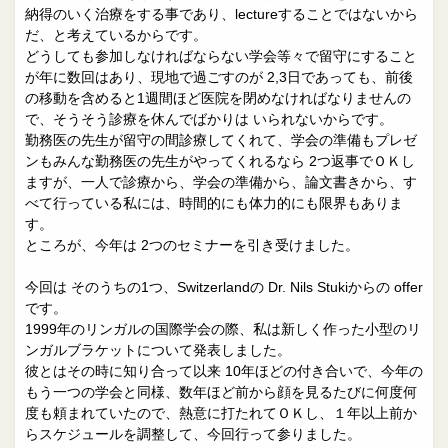
院長日誌
治療相談
納得のいく治療をする事であり、lectureすることではないから
だ、と考えているからです。
スタッフブログ
サイトマップ
どうしても参加しなければならない学会等々で留守にすること
が年に数回はあり、現地で過ごすのが 2,3日であっても、前後
の移動を含めると1週間ほど医院を閉めなければなりませんの
0263-54-6622
で、そうそう診療を休んでばかりは いられないからです。
勤務医の先生が留守の間診療してくれて、学会の準備もプレゼ
ンもみんな勤務医の先生がやってくれるなら 2つ返事でＯＫし
MAILはこちら
ますが、一人で診療から、学会の準備から、論文書きから、す
べて行っている私には、時間的にも体力的にも限界もありま
す。
ところが、今年は 2つのセミナーを引き受けました。
今回は そのうちの1つ、Switzerlandの Dr. Nils Stukiからの offer
です。
1999年のリンガルの国際学会の際、私は新しく作った小型のリ
ンガルブラケットについて発表しました。
彼とはその時に知り合って以来 10年ほどの付き合いで、今年の
もう一つの学会と同様、数年ほど前から顔を見るたびに何度何
度も頼まれていたので、熱意に打たれてＯＫし、１年以上前か
らスケジュールを調整して、今回行って参りました。