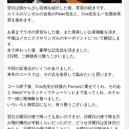
翌日は朝から少し症例を紹介した後、実習の続きです。
スイスのリンガルの会長のPeter先生と、Cris先生も一生懸命実
習を進めます。
お昼までラボの実習をした後、また美味しいお昼御飯を頂き、
午後はメカニクスやリンガルのキーポイントについて解説しま
す。
全て終わった後、豪華な記念品を頂きました。
2日間、ご静聴有り難うございました。
今回の反省点がいくつかありました。
来年のコースでは、その点を改良して臨みたいと思います。
コース終了後、Cris先生が自慢の Ferrariに乗せてくれ、そのあ
と Nilsがマセラッティでチューリッヒまで送ってくれ、ホテル
で一緒に晩御飯を食べました。
いろいろと御世話になり、有り難うございました。
翌日土曜日の便で帰っても良いのですが、日曜日の便で帰る方
が飛行機代が半額くらいだったので、どうせ月曜日は定休日だ
からと、日曜日の便で帰ることにし、土曜日は1日観光をしま