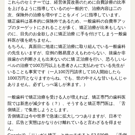
これらのセミナーでは、経営体質改善のために自費診療の比率
を上げるように指導しているのが一般的で、治療内容は二の
次、保険外の治療を増やすことをメイ ンに指導しています。
矯正歯科は基本的に保険外であるため、一般歯科の自費率アッ
プのターゲットにされることが多く、矯正治療が出来もしない
のに、目先のお金欲しさに矯正治療 に手を付けてしまう一般歯
科医が後を絶ちません。
もちろん、真面目に地道に矯正治療に取り組んでいる一般歯科
の先生もいますが、症例の難易度さえもわからない、抜歯か非
抜歯かの判断さえも出来ないのに矯 正治療を行い、恐ろしいレ
ベルの治療で100万円以上も患者さんに支払わせている先生が
いることも事実です（一人100万円請求して10人開始したら
1000万円となりますからね。でも、世の中そんな甘いもんじゃ
ありません。必ずしっぺ返しが来ます。）
一般歯科で矯正治療を受ける人が増えれば、矯正専門の歯科医
院では新患が減少する（？）、そうすると矯正専門医は、「舌
側矯正」で集患しようとします。
舌側矯正は今や世界で急速に拡大しつつありますが、日本で
は、広告と実態はかなりかけ離れていると言わざるを得ませ
ん。