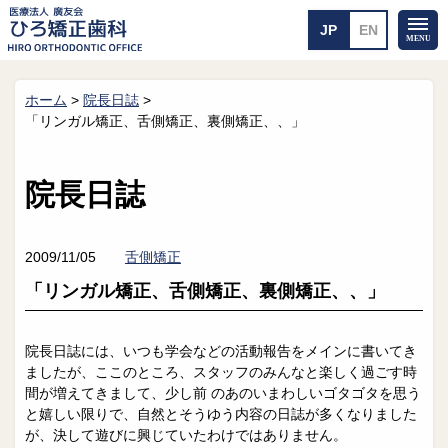
ホーム
>
院長日誌
>
ホーム
矯正治療について
「リンガル矯正、舌側矯正、裏側矯正、、」
当医院のご案内
治療のご案内
院長紹介
治療の流れ
院長日誌
院内探検
装置の見えない矯正
アクセス・案内
一般的な矯正
治療例
2009/11/05
舌側矯正
料金について
「リンガル矯正、舌側矯正、裏側矯正、、」
矯正治療のリスク
よくあるご質問
院長日誌には、いつも学会などの活動報告をメインに書いてき
メール送信
相談室
ましたが、ここのところ、スタッフのみんなと楽しく過ごす時
間が増えてきまして、少し前 のあのいまわしいゴタゴタを思う
皆さんの声
求人
と嬉しい限りで、自然とそうゆう内容の日誌が多くなりました
が、決して遊びに興じていたわけではありません。