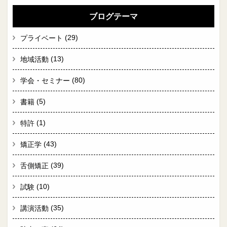
ブログテーマ
(29)
プライベート
(13)
地域活動
(80)
学会・セミナー
(5)
書籍
(1)
特許
(43)
矯正学
(39)
舌側矯正
(10)
試験
(35)
講演活動