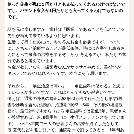
使った先生が私に１円たりとも支払ってくれるわけではないで
すし、パテント収入が1円たりとも入ってくるわけでもないの
です。
話を元に戻しますが、歯科は「医業」であることを忘れている
先生が増えて来ているように思います。
生活して行くためには、もちろんお金も必要ですが、その前
に、きちんと治療することが最低条件、時には赤字でも患者さ
んにとって最高の治療をするぞ、そう 考えるのが、私たちの本
分であると考えています。
お金が欲しいなら、歯医者なんかサッサとやめて、美○外○か、
キ○○○ラでもやればいいんです。本当にそう思います。
それから、「矯正治療は高い」、「矯正歯科は儲かる」と思っ
ている人が多いですが、これはとんでもない勘違いです。
例えば、通常の外側の矯正治療を80万円で行ったとします(検
査や診断を含めた総額)。治療期間が2～3年、その後の経過観
察が、最低2年ですから（ひろ 矯正歯科では最低3年、患者さん
が希望すれば、追加費用無しに一生涯メンテナンスをしていま
す）、仮に5年間で一人の患者さんの治療が終了したとして、
装 置代などを差し引いて、通院期間で割ってみると、1年間あ