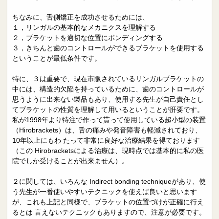
ちなみに、舌側矯正を成功させるためには、
１，リンガルの基本的なメカニクスを理解する
２，ブラケットを適切な位置にボンディングする
３，きちんと歯のコントロールができるブラケットを使用する
ということが最低条件です。
特に、３は重要で、現在市販されているリンガルブラケットの
中には、構造的欠陥を持っているために、歯のコントロールが
思うように出来ない製品もあり、使用する先生が自己責任とし
てブラケットの性質を理解して用いるということが肝要です。
私が1998年より特注で作って貰って使用している超小型の装置
（Hirobrackets）は、舌の痛みや発音障害も軽減されており、
10年以上にもわ たって非常に良好な治療結果を得ております
（この Hirobracketsによる治療は、現時点では基本的に私の医
院でしか受けることが出来ません）。
２に関しては、いろんな Indirect bonding techniqueがあり、使
う先生が一番使いやすいテクニックを使えば良いと思います
が、これも上記と同様で、ブラケットの位置づけが正確に行え
るとは 言えないテクニックもありますので、注意が必要です。