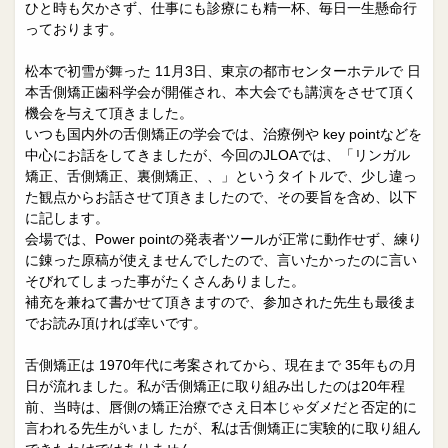
院長日誌
治療相談
ひと時も欠かさず、仕事にも診療にも精一杯、毎日一生懸命行
っております。
スタッフブログ
サイトマップ
松本で初雪が舞った 11月3日、東京の都市センターホテルで 日
本舌側矯正歯科学会が開催され、本大会でも講演をさせて頂く
0263-54-6622
機会を与えて頂きました。
いつも国内外の舌側矯正の学会では、治療例や key pointなどを
中心にお話をしてきましたが、今回のJLOAでは、「リンガル
MAILはこちら
矯正、舌側矯正、裏側矯正、、」というタイトルで、少し違っ
た観点からお話させて頂きましたので、その要旨を含め、以下
に記します。
会場では、Power pointの発表者ツールが正常に動作せず、練り
に錬った原稿が使えませんでしたので、言いたかったのに言い
そびれてしまった事がたくさんありました。
補充を兼ねて書かせて頂きますので、参加された先生も最後ま
でお読み頂ければ幸いです。
舌側矯正は 1970年代に考案されてから、現在まで 35年もの月
日が流れました。私が舌側矯正に取り組み出したのは20年程
前、当時は、唇側の矯正治療でさえ日本じゃダメだと否定的に
言われる先生がいまし たが、私は舌側矯正に実験的に取り組ん