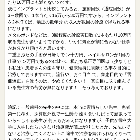
たり10万円にも満たないのです。
仮にインプラントと比較してみると、施術回数（通院回数）が
3～数回で、1本当たり15万から30万円ですから、インプラント
を2本打てば、矯正の数年分 の収入が数回の診療で得られる事
になります。
メタルボンドなどは、3回程度の診療実日数で1本あたり10万円
取る先生が多いようですから、いかに矯正が割に合わない仕事
かお分かり頂けると思います。
二重まぶたの手術が日帰りで ン十万円、ネイルサロンが1回の
仕事で ン万円であるのに比べ、私たち矯正専門医は（少なくと
も私は）患者さんの歯を守り、健康維持に貢献する事を目的に
治療しておりますので、流行や、お金目当 て、集患目的で「舌
側矯正」を詠うのは、やめてください！ 真面目に取り組んで
いる先生方の苦労が無になります！ そう考えております。
追記：一般歯科の先生の中には、本当に素晴らしい先生、患者
第一に考え、採算度外視で一生懸命 歯を食いしばって頑張って
いらっしゃる先生が 何人もおみえになりますが、子供が歯科大
学に入学したらいきなり治療費が値上がりしたとか、先払いで
ないと治療してくれない上に 途中で治療を続けられなくなって