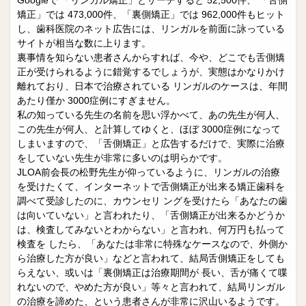
Googleで 「リンガル矯正」とサーチすると 52,500件、 「舌側
矯正」では 473,000件、「裏側矯正」では 962,000件もヒット
し、歯科医院のネット広告には、リンガルを前面に詠っている
サイトが相当な数に上ります。
裏事情を知らない患者さんからすれば、今や、どこでも舌側矯
正が受けられるように錯覚するでしょうが、実態はかなりかけ
離れており、日本で治療されている リンガルのケースは、年間
あたり僅か 3000症例にすぎません。
私の知っている先生の名前を思い浮かべて、あの先生が何人、
この先生が何人、と計算してゆくと、ほぼ 3000症例になって
しまいますので、「舌側矯正」と広告するだけで、実際に治療
をしていない先生が非常に多いのは明らかです。
JLOA前会長の松野先生が仰っているように、リンガルの治療
を受けたくて、インターネットで舌側矯正が出来る矯正歯科を
調べて受診したのに、カウンセリ ングを受けたら「あなたの歯
は向いていない」と言われたり、「舌側矯正が出来るかどうか
は、検査してみないとわからない」と言われ、何万円も払って
検査を したら、「あなたは非常に特殊なケースなので、外側か
ら治療した方が良い」などと言われて、結局舌側矯正をしても
らえない、或いは「裏側矯正は治療期間が 長い、舌が痛くて喋
れないので、やめた方が良い」等々と言われて、結局リンガル
の治療を諦めた、という患者さんが非常に沢山いるようです。