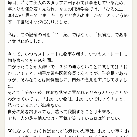
院長日誌
治療相談
毎日、若くて美人のスタッフに囲まれて仕事をしているため、
年よりも随分若く見られ、今回の日矯学会では、「ひろ先生、
スタッフブログ
サイトマップ
30代かと思っていました」などと言われましたが、とうとう50
才、半世紀オヤジになりました。
0263-54-6622
私は、この記念の日を「半世紀」ではなく、「反省期」である
と受け止めました。
MAILはこちら
今まで、いつもストレートに物事を考え、いつもストレートに
物を言ってきた50年間。
曲がったことが大嫌いで、スジの通らないことに関しては「お
かしい！」と、相手が歯科医師会長であろうが、学会長であろ
うが、そんなことは関係無しに、自分の意見を主張してきまし
た。
それで自分が今後、困難な状況に置かれるだろうということが
わかっていても、「おかしい物は、おかしいでしょう！」と、
黙っていることが出来ない。
自分の足を踏まれても、黙って我慢することは出来る。
でも、人の足を踏んづけて平気で笑っている奴は許せない。
50になって、おくればせながら気付いた事は、おかしい事を お