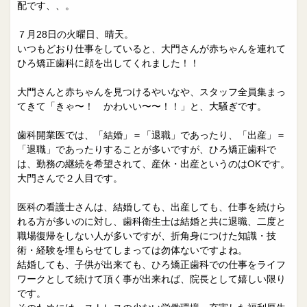
院長日誌
治療相談
配です、、。
スタッフブログ
サイトマップ
７月28日の火曜日、晴天。
いつもどおり仕事をしていると、大門さんが赤ちゃんを連れて
ひろ矯正歯科に顔を出してくれました！！
0263-54-6622
大門さんと赤ちゃんを見つけるやいなや、スタッフ全員集まっ
てきて「きゃ〜！ かわいい〜〜！！」と、大騒ぎです。
MAILはこちら
歯科開業医では、「結婚」＝「退職」であったり、「出産」＝
「退職」であったりすることが多いですが、ひろ矯正歯科で
は、勤務の継続を希望されて、産休・出産というのはOKです。
大門さんで２人目です。
医科の看護士さんは、結婚しても、出産しても、仕事を続けら
れる方が多いのに対し、歯科衛生士は結婚と共に退職、二度と
職場復帰をしない人が多いですが、折角身につけた知識・技
術・経験を埋もらせてしまっては勿体ないですよね。
結婚しても、子供が出来ても、ひろ矯正歯科での仕事をライフ
ワークとして続けて頂く事が出来れば、院長として嬉しい限り
です。