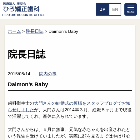
ホーム
>
院長日誌
>
Daimon’s Baby
ホーム
矯正治療について
当医院のご案内
治療のご案内
院長日誌
院長紹介
治療の流れ
院内探検
装置の見えない矯正
アクセス・案内
一般的な矯正
2015/08/14
院内の事
治療例
Daimon’s Baby
料金について
矯正治療のリスク
よくあるご質問
歯科衛生士の
大門さんの結婚式の模様をスタッフブログでお知
らせしました
が、大門さんは2014年３月、妊娠８ヶ月まで現役
メール送信
相談室
で活躍してくれ、産休に入られています。
皆さんの声
求人
大門さんからは、５月に無事、元気な赤ちゃんを出産されたと
いう報告を受けていましたが、実際に顔を見るまではやはり心