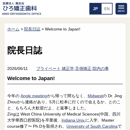
ホーム
>
院長日誌
>
Welcome to Japan!
ホーム
矯正治療について
当医院のご案内
治療のご案内
院長日誌
院長紹介
治療の流れ
院内探検
装置の見えない矯正
アクセス・案内
一般的な矯正
2026/06/11
プライベート
,
矯正学
,
舌側矯正
,
院内の事
治療例
Welcome to Japan!
料金について
矯正治療のリスク
よくあるご質問
今年の
Angle meeting
から帰って間もなく、
Midwest
の Dr. Jing
Zhouから連絡があり、5月に松本に行くので会えるか、とのこ
メール送信
相談室
と、もちろん大歓迎だよ、と返事しました。
Zingは West China University of Medical Sciences(中国、四川
皆さんの声
求人
大学華西口腔医院)を卒業後、
Indiana Univ.
に入学、Master
course修了〜 Ph.Dを取得され、
University of South Carolina
で