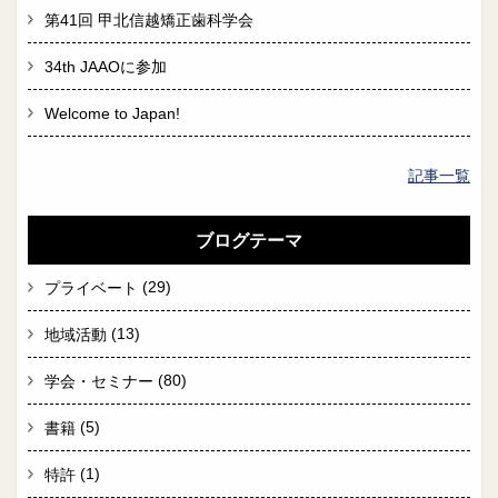
第41回 甲北信越矯正歯科学会
34th JAAOに参加
Welcome to Japan!
記事一覧
ブログテーマ
(29)
プライベート
(13)
地域活動
(80)
学会・セミナー
(5)
書籍
(1)
特許