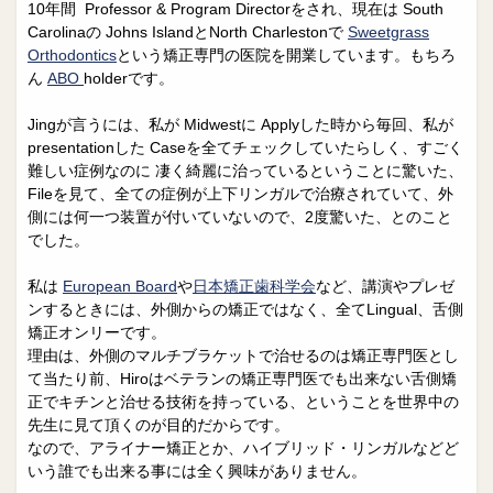
院長日誌
治療相談
10年間 Professor & Program Directorをされ、現在は South
Carolinaの Johns IslandとNorth Charlestonで
Sweetgrass
スタッフブログ
サイトマップ
Orthodontics
という矯正専門の医院を開業しています。もちろ
ん
ABO
holderです。
0263-54-6622
Jingが言うには、私が Midwestに Applyした時から毎回、私が
presentationした Caseを全てチェックしていたらしく、すごく
難しい症例なのに 凄く綺麗に治っているということに驚いた、
MAILはこちら
Fileを見て、全ての症例が上下リンガルで治療されていて、外
側には何一つ装置が付いていないので、2度驚いた、とのこと
でした。
私は
European Board
や
日本矯正歯科学会
など、講演やプレゼ
ンするときには、外側からの矯正ではなく、全てLingual、舌側
矯正オンリーです。
理由は、外側のマルチブラケットで治せるのは矯正専門医とし
て当たり前、Hiroはベテランの矯正専門医でも出来ない舌側矯
正でキチンと治せる技術を持っている、ということを世界中の
先生に見て頂くのが目的だからです。
なので、アライナー矯正とか、ハイブリッド・リンガルなどど
いう誰でも出来る事には全く興味がありません。