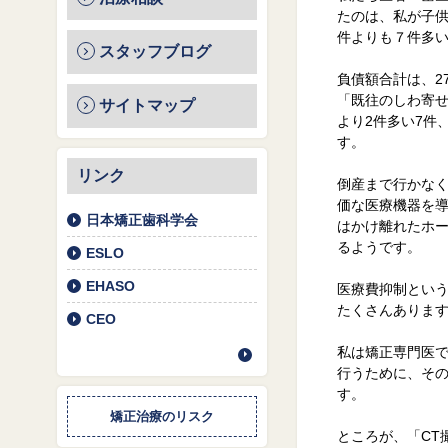
たのは、私が子供
件よりも７件多い
スタッフブログ
負債額合計は、2
「既往のしわ寄せ
サイトマップ
より2件多い7件
す。
リンク
倒産まで行かな
価な医療機器を
日本矯正歯科学会
はかけ離れたホ
るようです。
ESLO
EHASO
医療費抑制とい
たくさんありま
CEO
私は矯正専門医
行うために、そ
す。
矯正治療のリスク
ところが、「CT