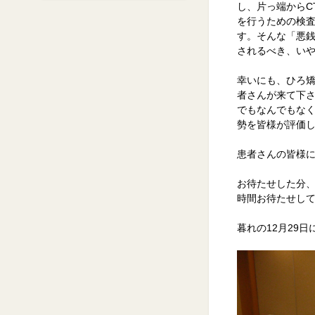
し、片っ端からC
を行うための検
す。そんな「悪
されるべき、い
幸いにも、ひろ矯
者さんが来て下
でもなんでもな
勢を皆様が評価
患者さんの皆様
お待たせした分
時間お待たせし
暮れの12月29