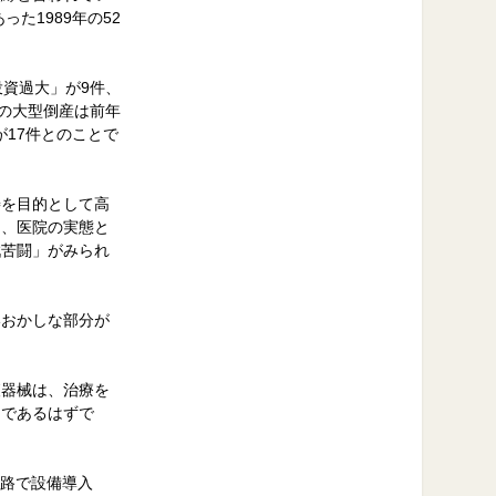
た1989年の52
投資過大」が9件、
の大型倒産は前年
が17件とのことで
善を目的として高
は、医院の実態と
戦苦闘」がみられ
いおかしな部分が
査器械は、治療を
きであるはずで
回路で設備導入