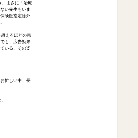
う、まさに「治療
いない先生もいま
は保険医指定除外
す。
を超えるほどの患
略でも、広告効果
している、その姿
、お忙しい中、長
た。