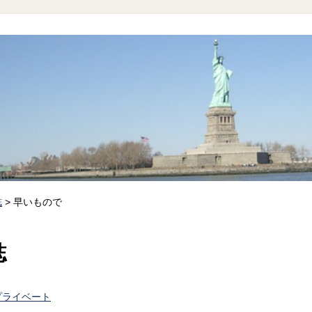
誌
>
早いもので
誌
プライベート