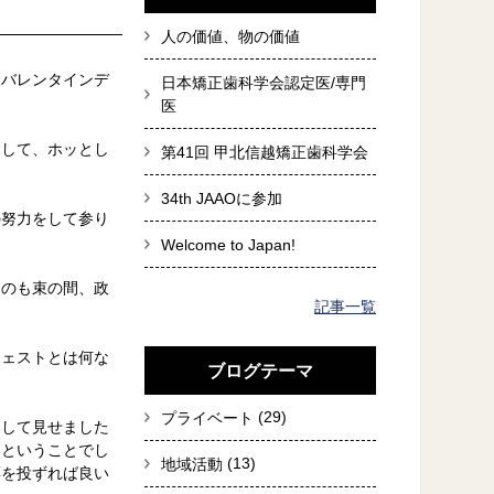
人の価値、物の価値
うバレンタインデ
日本矯正歯科学会認定医/専門
医
まして、ホッとし
第41回 甲北信越矯正歯科学会
34th JAAOに参加
の努力をして参り
Welcome to Japan!
たのも束の間、政
記事一覧
フェストとは何な
ブログテーマ
(29)
プライベート
をして見せました
るということでし
(13)
地域活動
票を投ずれば良い