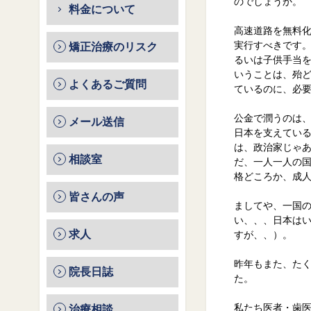
のでしょうか。
料金について
高速道路を無料
実行すべきです。
矯正治療のリスク
るいは子供手当
いうことは、殆
よくあるご質問
ているのに、必
公金で潤うのは
メール送信
日本を支えてい
は、政治家じゃ
相談室
だ、一人一人の
格どころか、成
皆さんの声
ましてや、一国
い、、、日本は
求人
すが、、）。
昨年もまた、た
院長日誌
た。
私たち医者・歯
治療相談