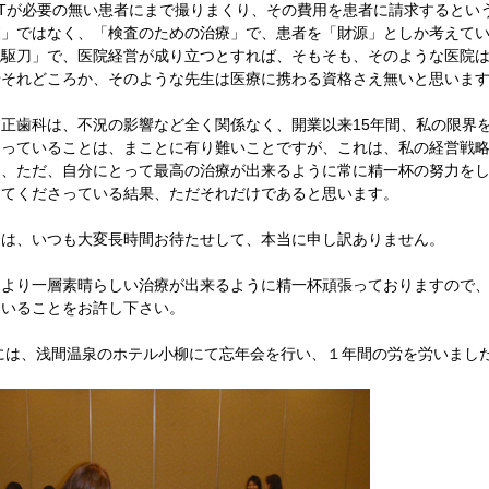
Tが必要の無い患者にまで撮りまくり、その費用を患者に請求するとい
査」ではなく、「検査のための治療」で、患者を「財源」としか考えて
銭駆刀」で、医院経営が成り立つとすれば、そもそも、そのような医院
やそれどころか、そのような先生は医療に携わる資格さえ無いと思いま
正歯科は、不況の影響など全く関係なく、開業以来15年間、私の限界
さっていることは、まことに有り難いことですが、これは、私の経営戦
く、ただ、自分にとって最高の治療が出来るように常に精一杯の努力を
してくださっている結果、ただそれだけであると思います。
には、いつも大変長時間お待たせして、本当に申し訳ありません。
、より一層素晴らしい治療が出来るように精一杯頑張っておりますので
ていることをお許し下さい。
日には、浅間温泉のホテル小柳にて忘年会を行い、１年間の労を労いまし