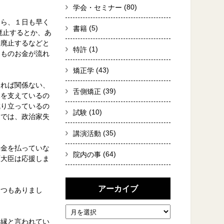
(80)
学会・セミナー
なら、１日も早く
(5)
書籍
廃止するとか、あ
を廃止するなどと
(1)
特許
円ものお金が流れ
。
(43)
矯正学
ければ関係ない、
(39)
舌側矯正
本を支えているの
成り立っているの
(10)
試験
うでは、政治家失
(35)
講演活動
年金を払っていな
(64)
院内の事
原大臣は応援しま
アーカイブ
くつもありまし
無縁と言われてい