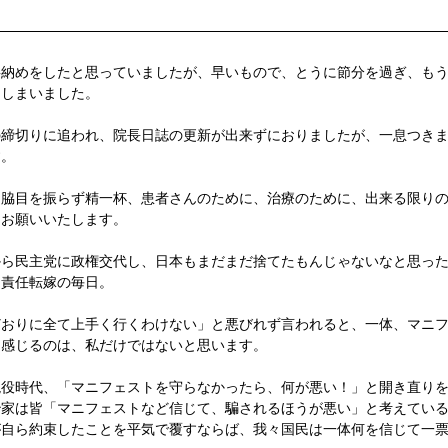
事納めをしたと思っていましたが、早いもので、とうに節分を過ぎ、も
てしまいました。
の締切りに追われ、院長日誌の更新が出来ずにおりましたが、一息つき
す。
も脇目を振らず精一杯、患者さんのために、治療のために、出来る限り
くお願いいたします。
から民主党に政権交代し、日本もまだまだ捨てたもんじゃないなと思っ
と責任転嫁の毎日。
どおりに全て上手く行くわけない」と悪びれず言われると、一体、マニ
え感じるのは、私だけではないと思います。
現役時代、「マニフェストを守らなかったら、何が悪い！」と開き直り
治家は皆「マニフェストなど信じて、騙されるほうが悪い」と考えてい
が自ら約束したことを平気で覆すならば、我々国民は一体何を信じて一