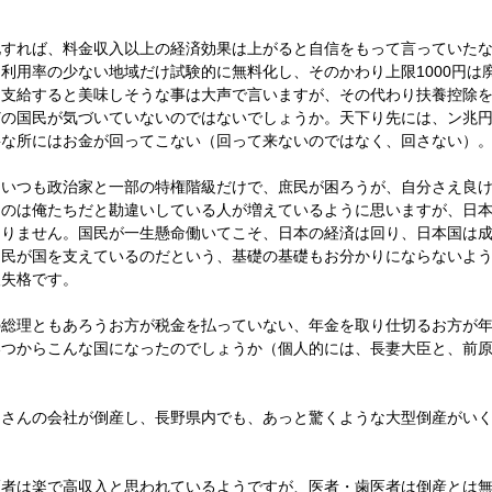
化すれば、料金収入以上の経済効果は上がると自信をもって言っていた
利用率の少ない地域だけ試験的に無料化し、そのかわり上限1000円は
を支給すると美味しそうな事は大声で言いますが、その代わり扶養控除
どの国民が気づいていないのではないでしょうか。天下り先には、ン兆
要な所にはお金が回ってこない（回って来ないのではなく、回さない）
、いつも政治家と一部の特権階級だけで、庶民が困ろうが、自分さえ良
るのは俺たちだと勘違いしている人が増えているように思いますが、日
ありません。国民が一生懸命働いてこそ、日本の経済は回り、日本国は
国民が国を支えているのだという、基礎の基礎もお分かりにならないよ
人失格です。
の総理ともあろうお方が税金を払っていない、年金を取り仕切るお方が
いつからこんな国になったのでしょうか（個人的には、長妻大臣と、前
くさんの会社が倒産し、長野県内でも、あっと驚くような大型倒産がい
医者は楽で高収入と思われているようですが、医者・歯医者は倒産とは