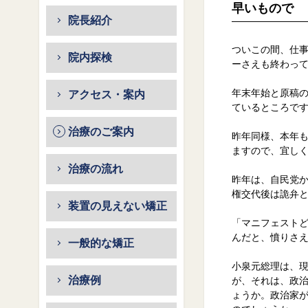
早いもので
院長紹介
ついこの間、仕
院内探検
ーさえも終わっ
年末年始と原稿
アクセス・案内
ているところで
治療のご案内
昨年同様、本年
ますので、宜し
治療の流れ
昨年は、自民党
権交代後は詭弁
装置の見えない矯正
「マニフェスト
んだと、憤りさ
一般的な矯正
小泉元総理は、
治療例
が、それは、政
ょうか。政治家