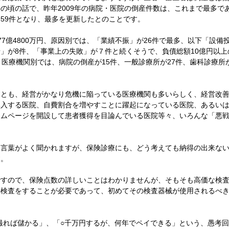
の頃の話で、昨年2009年の病院・医院の倒産件数は、これまで最多であっ
59件となり、最多を更新したとのことです。
77億4800万円、原因別では、「業績不振」が26件で最多、以下「設備
」が8件、「事業上の失敗」が７件と続くそうで、負債総額10億円以上
、医療機関別では、病院の倒産が15件、一般診療所が27件、歯科診療所
くとも、経営がかなり危機に陥っている医療機関も多いらしく、経営改
導入する医院、自費割合を増やすことに躍起になっている医院、あるい
ームページを開設して患者獲得を目論んでいる医院等々、いろんな「悪
う言葉がよく聞かれますが、保険診療にも、どう考えても納得の出来な
す。
ですので、保険点数の詳しいことはわかりませんが、そもそも高価な検
の検査をすることが必要であって、初めてその検査器械が使用されるべ
撮れば儲かる」、「○千万円するが、何年でペイできる」という、愚考